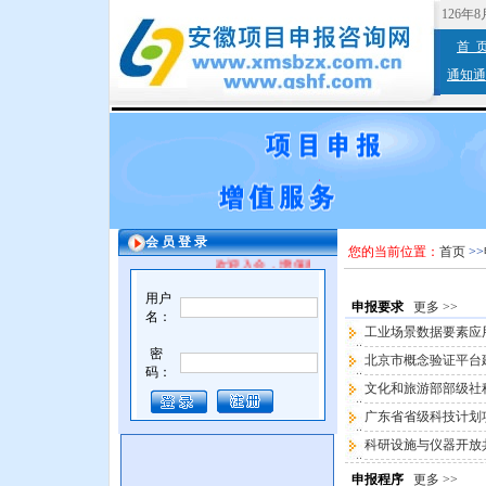
126年
首 
通知通
会 员 登 录
您的当前位置：
首页
>>
欢迎入会，增值服务。
用户
申报要求
更多 >>
名：
工业场景数据要素应
密
北京市概念验证平台
码：
文化和旅游部部级社
广东省省级科技计划
科研设施与仪器开放
申报程序
更多 >>