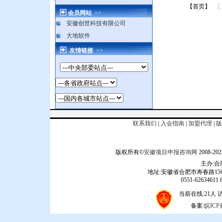
【首页】
【
会员网站
>>
安徽创世科技有限公司
大地软件
友情链接
>>
联系我们
|
入会指南
|
加盟代理
|
版
版权所有©
安徽项目申报咨询网
2008
主办:
地址:安徽省合肥市寿春路156
0551-62634611 6
当前在线:21人 访问
备案:
皖ICP备