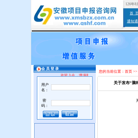
126年
首 
通知通
会 员 登 录
您的当前位置：
首页
>
欢迎入会，增值服务。
关于发布“脑
用户
名：
密
码：