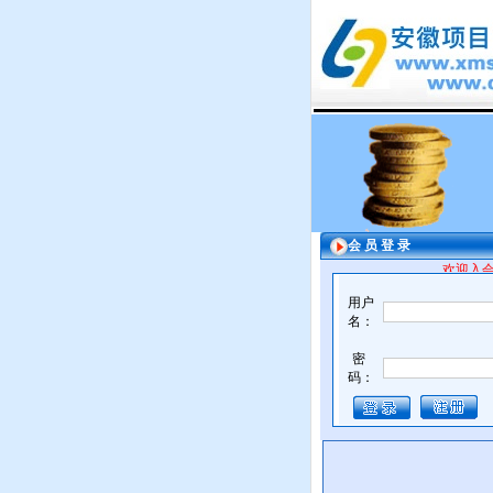
会 员 登 录
欢迎入会
用户
名：
密
码：