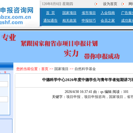
126年8月6日 星期四
设为首页
网
首 页
国家项目
省市项目
入会指南
广告服
通知通告
相关政策
申报技巧
会员之家
成功案
您的当前位置：
首页
>>
国家项目
>>
自然科学基金
，增值服务。
中德科学中心2026年度中德学生与青年学者短期讲习
2026/4/30 16:37:41 由：qs 编辑 阅读：101
关键字：
项目申报，项目申报咨询，国家项目，省