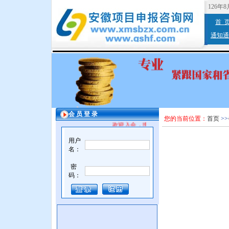
126年
首 
通知通
会 员 登 录
您的当前位置：
首页
>>
欢迎入会，增值服务。
用户
名：
密
码：