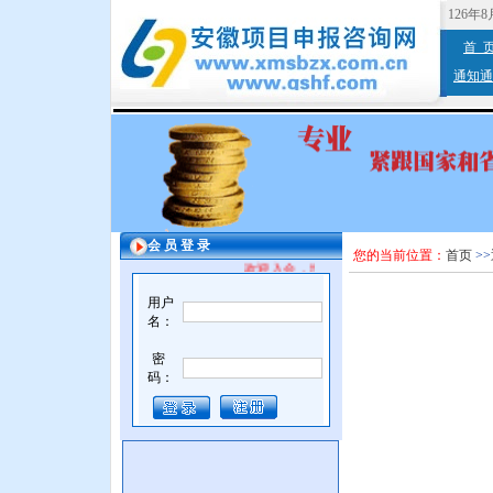
126年
首 
通知通
会 员 登 录
您的当前位置：
首页
>>
欢迎入会，增值服务。
用户
名：
密
码：