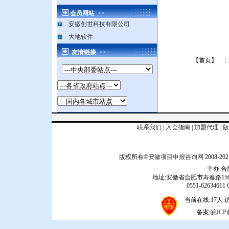
会员网站
>>
安徽创世科技有限公司
大地软件
友情链接
>>
【首页】
【
联系我们
|
入会指南
|
加盟代理
|
版
版权所有©
安徽项目申报咨询网
2008
主办:
地址:安徽省合肥市寿春路156
0551-62634611 6
当前在线:17人 访问
备案:
皖ICP备