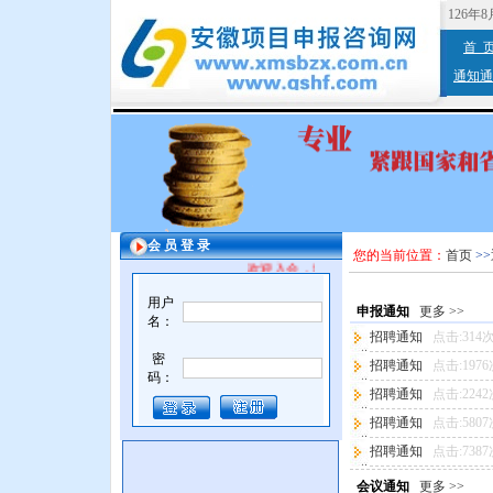
126年
首 
通知通
会 员 登 录
您的当前位置：
首页
>>
欢迎入会，增值服务。
用户
申报通知
更多 >>
名：
招聘通知
点击:314
密
招聘通知
点击:197
码：
招聘通知
点击:224
招聘通知
点击:580
招聘通知
点击:738
会议通知
更多 >>