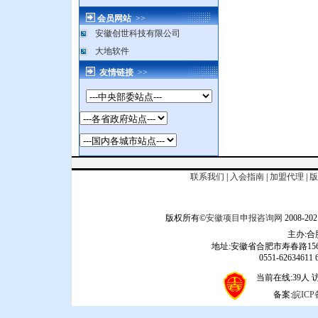
会员网站
>>
安徽创世科技有限公司
大地软件
友情链接
>>
联系我们
|
入会指南
|
加盟代理
|
版
版权所有©
安徽项目申报咨询网
2008
主办:
地址:安徽省合肥市寿春路156
0551-62634611 6
当前在线:39人 访问
备案:
皖ICP备