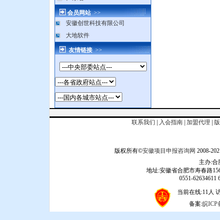
会员网站
>>
安徽创世科技有限公司
大地软件
友情链接
>>
联系我们
|
入会指南
|
加盟代理
|
版
版权所有©
安徽项目申报咨询网
2008
主办:
地址:安徽省合肥市寿春路156
0551-62634611 6
当前在线:11人 访问
备案:
皖ICP备